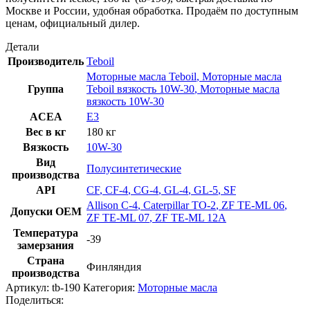
Москве и России, удобная обработка. Продаём по доступным
ценам, официальный дилер.
Детали
Производитель
Teboil
Моторные масла Teboil
,
Моторные масла
Группа
Teboil вязкость 10W-30
,
Моторные масла
вязкость 10W-30
ACEA
E3
Вес в кг
180 кг
Вязкость
10W-30
Вид
Полусинтетические
производства
API
CF
,
CF-4
,
CG-4
,
GL-4
,
GL-5
,
SF
Allison C-4
,
Caterpillar TO-2
,
ZF TE-ML 06
,
Допуски OEM
ZF TE-ML 07
,
ZF TE-ML 12A
Температура
-39
замерзания
Страна
Финляндия
производства
Артикул:
tb-190
Категория:
Моторные масла
Поделиться: