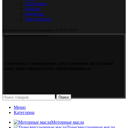
Партнерам
Каталог
Контакты
Как оплатить
oilengine.ru все права защищены © 2016-2026
Принимаем все виды оплаты.
Свяжитесь с менеджером для уточнения актуальной
цены через общую почту info@oilengine.ru
Поиск
Меню
Категории
Моторные масла
Трансмиссионные масла