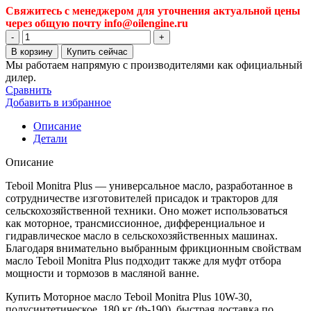
Свяжитесь с менеджером для уточнения актуальной цены
через общую почту info@oilengine.ru
Количество
товара
В корзину
Купить сейчас
Моторное
Мы работаем напрямую с производителями как официальный
масло
дилер.
Teboil
Сравнить
Monitra
Добавить в избранное
Plus
10W-
Описание
30,
Детали
полусинтетическое,
180
Описание
кг
(tb-
Teboil Monitra Plus — универсальное масло, разработанное в
190)
сотрудничестве изготовителей присадок и тракторов для
сельскохозяйственной техники. Оно может использоваться
как моторное, трансмиссионное, дифференциальное и
гидравлическое масло в сельскохозяйственных машинах.
Благодаря внимательно выбранным фрикционным свойствам
масло Teboil Monitra Plus подходит также для муфт отбора
мощности и тормозов в масляной ванне.
Купить Моторное масло Teboil Monitra Plus 10W-30,
полусинтетическое, 180 кг (tb-190), быстрая доставка по