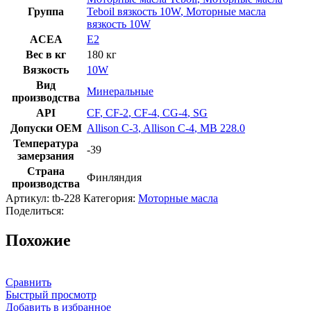
Группа
Teboil вязкость 10W
,
Моторные масла
вязкость 10W
ACEA
E2
Вес в кг
180 кг
Вязкость
10W
Вид
Минеральные
производства
API
CF
,
CF-2
,
CF-4
,
CG-4
,
SG
Допуски OEM
Allison C-3
,
Allison C-4
,
MB 228.0
Температура
-39
замерзания
Страна
Финляндия
производства
Артикул:
tb-228
Категория:
Моторные масла
Поделиться:
Похожие
Сравнить
Быстрый просмотр
Добавить в избранное