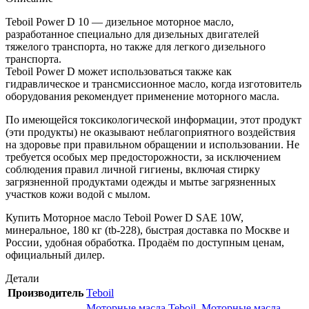
кг
(tb-
Teboil Power D 10 — дизельное моторное масло,
228)
разработанное специально для дизельных двигателей
тяжелого транспорта, но также для легкого дизельного
транспорта.
Teboil Power D может использоваться также как
гидравлическое и трансмиссионное масло, когда изготовитель
оборудования рекомендует применение моторного масла.
По имеющейся токсикологической информации, этот продукт
(эти продукты) не оказывают неблагоприятного воздействия
на здоровье при правильном обращении и использовании. Не
требуется особых мер предосторожности, за исключением
соблюдения правил личной гигиены, включая стирку
загрязненной продуктами одежды и мытье загрязненных
участков кожи водой с мылом.
Купить Моторное масло Teboil Power D SAE 10W,
минеральное, 180 кг (tb-228), быстрая доставка по Москве и
России, удобная обработка. Продаём по доступным ценам,
официальный дилер.
Детали
Производитель
Teboil
Моторные масла Teboil
,
Моторные масла