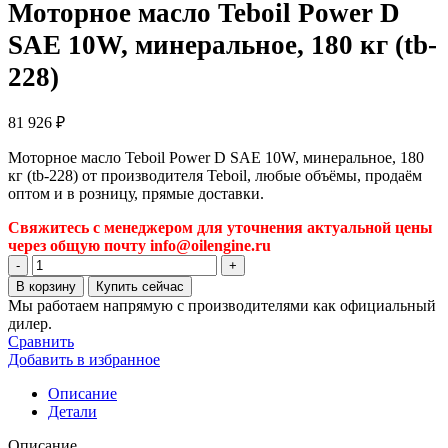
Моторное масло Teboil Power D
SAE 10W, минеральное, 180 кг (tb-
228)
81 926
₽
Моторное масло Teboil Power D SAE 10W, минеральное, 180
кг (tb-228) от производителя Teboil, любые объёмы, продаём
оптом и в розницу, прямые доставки.
Свяжитесь с менеджером для уточнения актуальной цены
через общую почту info@oilengine.ru
Количество
товара
В корзину
Купить сейчас
Моторное
Мы работаем напрямую с производителями как официальный
масло
дилер.
Teboil
Сравнить
Power
Добавить в избранное
D
SAE
Описание
10W,
Детали
минеральное,
180
Описание