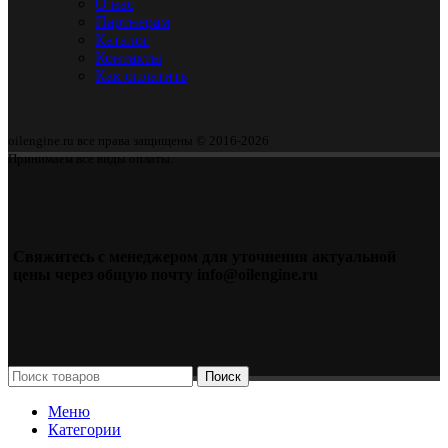
О нас
Партнерам
Каталог
Контакты
Как оплатить
oilengine.ru все права защищены © 2016-2026
Принимаем все виды оплаты.
Свяжитесь с менеджером для уточнения актуальной
цены через общую почту info@oilengine.ru
Поиск
Меню
Категории