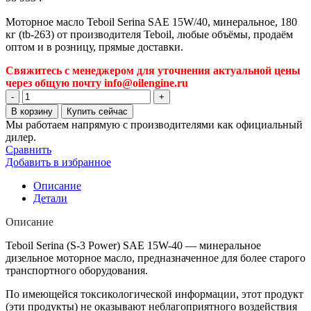
Моторное масло Teboil Serina SAE 15W/40, минеральное, 180
кг (tb-263) от производителя Teboil, любые объёмы, продаём
оптом и в розницу, прямые доставки.
Свяжитесь с менеджером для уточнения актуальной цены
через общую почту info@oilengine.ru
Количество
товара
В корзину
Купить сейчас
Моторное
Мы работаем напрямую с производителями как официальный
масло
дилер.
Teboil
Сравнить
Serina
Добавить в избранное
SAE
15W/40,
Описание
минеральное,
Детали
180
кг
Описание
(tb-
263)
Teboil Serina (S-3 Power) SAE 15W-40 — минеральное
дизельное моторное масло, предназначенное для более старого
транспортного оборудования.
По имеющейся токсикологической информации, этот продукт
(эти продукты) не оказывают неблагоприятного воздействия