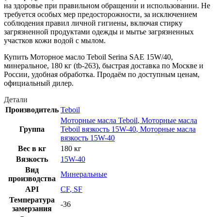
на здоровье при правильном обращении и использовании. Не
требуется особых мер предосторожности, за исключением
соблюдения правил личной гигиены, включая стирку
загрязненной продуктами одежды и мытье загрязненных
участков кожи водой с мылом.
Купить Моторное масло Teboil Serina SAE 15W/40,
минеральное, 180 кг (tb-263), быстрая доставка по Москве и
России, удобная обработка. Продаём по доступным ценам,
официальный дилер.
Детали
Производитель
Teboil
Моторные масла Teboil
,
Моторные масла
Группа
Teboil вязкость 15W-40
,
Моторные масла
вязкость 15W-40
Вес в кг
180 кг
Вязкость
15W-40
Вид
Минеральные
производства
API
CF
,
SF
Температура
-36
замерзания