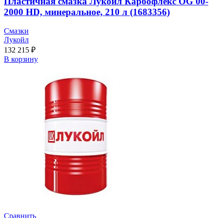
Пластичная смазка Лукойл Карбофлекс OG 00-
2000 HD, минеральное, 210 л (1683356)
Смазки
Лукойл
132 215
₽
В корзину
Сравнить