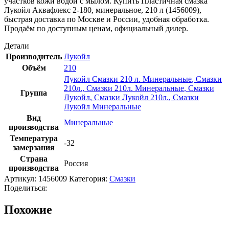
участков кожи водой с мылом. Купить Пластичная смазка
Лукойл Аквафлекс 2-180, минеральное, 210 л (1456009),
быстрая доставка по Москве и России, удобная обработка.
Продаём по доступным ценам, официальный дилер.
Детали
Производитель
Лукойл
Объём
210
Лукойл Смазки 210 л. Минеральные
,
Смазки
210л.
,
Смазки 210л. Минеральные
,
Смазки
Группа
Лукойл
,
Смазки Лукойл 210л.
,
Смазки
Лукойл Минеральные
Вид
Минеральные
производства
Температура
-32
замерзания
Страна
Россия
производства
Артикул:
1456009
Категория:
Смазки
Поделиться:
Похожие