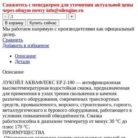
Свяжитесь с менеджером для уточнения актуальной цены
через общую почту info@oilengine.ru
Количество
товара
В корзину
Купить сейчас
Пластичная
Мы работаем напрямую с производителями как официальный
смазка
дилер.
Лукойл
Сравнить
Аквафлекс
Добавить в избранное
2-
180,
Описание
минеральное,
Детали
210
л
Описание
(1456009)
ЛУКОЙЛ АКВАФЛЕКС EP 2-180 — антифрикционная
высокотемпературная водостойкая смазка, предназначенная
для применения в узлах трения скольжения и качения
различного оборудования, современных транспортных
средств, промышленного, морского, строительного, горного,
металлургического и бурового оборудования, работающего в
условиях повышенной обводнённости. Смазка
работоспособна в диапазоне температур от минус 30 °С до
плюс 170 °С.
ПРЕИМУЩЕСТВА
-Обеспечивает отличную защиту смазываемых деталей от