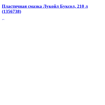
Пластичная смазка Лукойл Буксол, 210 л
(1356738)
Смазки
Лукойл
36 037
₽
В корзину