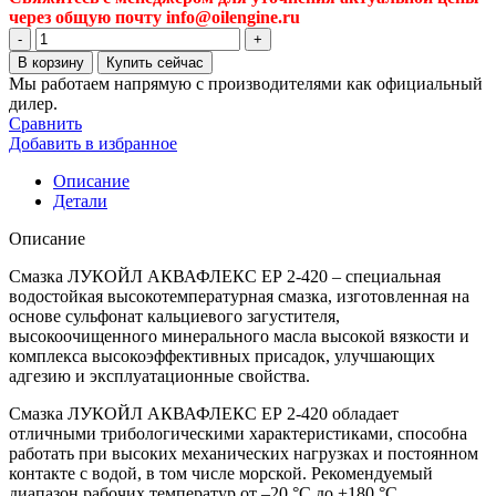
через общую почту info@oilengine.ru
Количество
товара
В корзину
Купить сейчас
Пластичная
Мы работаем напрямую с производителями как официальный
смазка
дилер.
Лукойл
Сравнить
Аквафлекс
Добавить в избранное
2-
420,
Описание
минеральное,
Детали
210
л
Описание
(1682084)
Смазка ЛУКОЙЛ АКВАФЛЕКС ЕР 2-420 – специальная
водостойкая высокотемпературная смазка, изготовленная на
основе сульфонат кальциевого загустителя,
высокоочищенного минерального масла высокой вязкости и
комплекса высокоэффективных присадок, улучшающих
адгезию и эксплуатационные свойства.
Смазка ЛУКОЙЛ АКВАФЛЕКС ЕР 2-420 обладает
отличными трибологическими характеристиками, способна
работать при высоких механических нагрузках и постоянном
контакте с водой, в том числе морской. Рекомендуемый
диапазон рабочих температур от –20 °С до +180 °С.