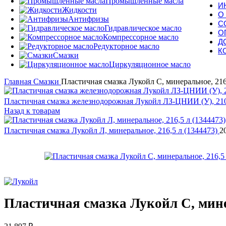
Промышленные масла
И
Жидкости
О
Антифризы
С
Гидравлическое масло
О
Компрессорное масло
Д
Редукторное масло
К
Смазки
Циркуляционное масло
Главная
Смазки
Пластичная смазка Лукойл С, минеральное, 216
Пластичная смазка железнодорожная Лукойл ЛЗ-ЦНИИ (У), 210
Назад к товарам
Пластичная смазка Лукойл Л, минеральное, 216,5 л (1344473)
2
Пластичная смазка Лукойл С, минер