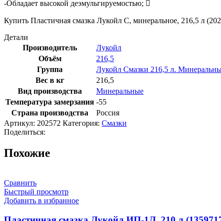
-Обладает высокой деэмульгируемостью; 
Купить Пластичная смазка Лукойл С, минеральное, 216,5 л (20
Детали
Производитель
Лукойл
Объём
216,5
Группа
Лукойл Смазки 216,5 л. Минеральн
Вес в кг
216,5
Вид производства
Минеральные
Температура замерзания
-55
Страна производства
Россия
Артикул:
202572
Категория:
Смазки
Поделиться:
Похожие
Сравнить
Быстрый просмотр
Добавить в избранное
Пластичная смазка Лукойл ИП-1Л, 210 л (135971