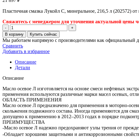
21 897
₽
Пластичная смазка Лукойл С, минеральное, 216,5 л (202572) о
Свяжитесь с менеджером для уточнения актуальной цены че
Количество
товара
В корзину
Купить сейчас
Пластичная
Мы работаем напрямую с производителями как официальный д
смазка
Сравнить
Лукойл
Добавить в избранное
С,
минеральное,
Описание
216,5
Детали
л
(202572)
Описание
Масло осевое Л изготовляется на основе смеси нефтяных экстр
применения используются различные марки масел осевых, отли
ОБЛАСТЬ ПРИМЕНЕНИЯ
Масло осевое Л предназначено для применения в моторно-осев
скольжения подвижного состава. Иногда применяются для сма
допущено к применению в 2012–2013 годах в порядке подкон
ПРЕИМУЩЕСТВА
-Масло осевое Л надежно предохраняют узлы трения от прежде
-Обладает хорошими защитными и антикоррозионными свойст