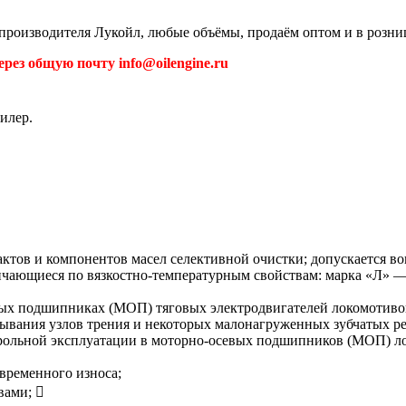
т производителя Лукойл, любые объёмы, продаём оптом и в розни
рез общую почту info@oilengine.ru
илер.
актов и компонентов масел селективной очистки; допускается в
чающиеся по вязкостно-температурным свойствам: марка «Л» — 
ых подшипниках (МОП) тяговых электродвигателей локомотивов, 
зывания узлов трения и некоторых малонагруженных зубчатых р
трольной эксплуатации в моторно-осевых подшипников (МОП) л
временного износа;
вами; 