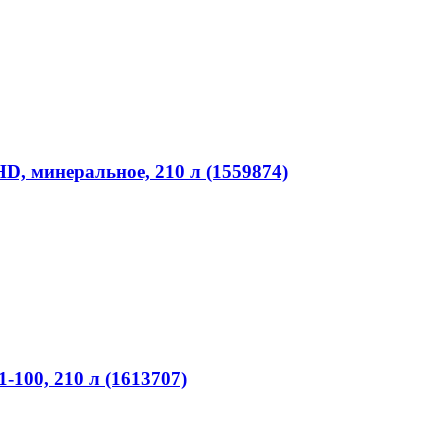
D, минеральное, 210 л (1559874)
100, 210 л (1613707)